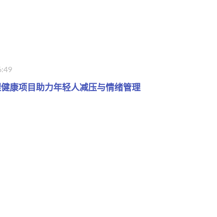
6:49
理健康项目助力年轻人减压与情绪管理
1:56
赛前训练全方位分析与战术布置解析