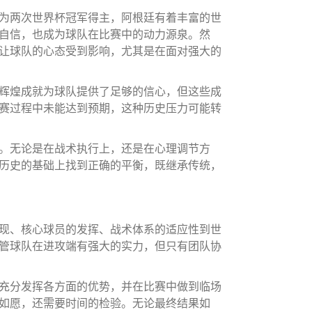
为两次世界杯冠军得主，阿根廷有着丰富的世
自信，也成为球队在比赛中的动力源泉。然
让球队的心态受到影响，尤其是在面对强大的
辉煌成就为球队提供了足够的信心，但这些成
赛过程中未能达到预期，这种历史压力可能转
。无论是在战术执行上，还是在心理调节方
历史的基础上找到正确的平衡，既继承传统，
现、核心球员的发挥、战术体系的适应性到世
管球队在进攻端有强大的实力，但只有团队协
充分发挥各方面的优势，并在比赛中做到临场
如愿，还需要时间的检验。无论最终结果如