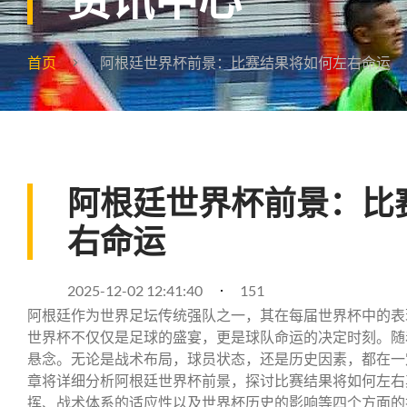
首页
阿根廷世界杯前景：比赛结果将如何左右命运
阿根廷世界杯前景：比
右命运
2025-12-02 12:41:40
151
阿根廷作为世界足坛传统强队之一，其在每届世界杯中的表
世界杯不仅仅是足球的盛宴，更是球队命运的决定时刻。随
悬念。无论是战术布局，球员状态，还是历史因素，都在一
章将详细分析阿根廷世界杯前景，探讨比赛结果将如何左右
挥、战术体系的适应性以及世界杯历史的影响等四个方面的