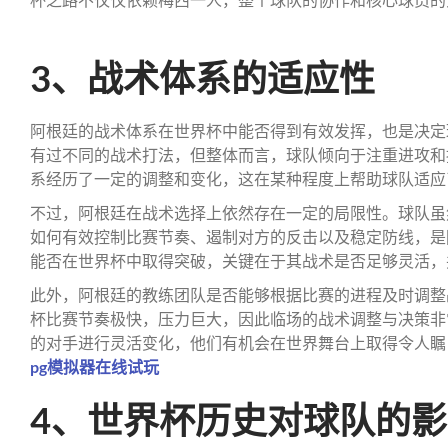
3、战术体系的适应性
阿根廷的战术体系在世界杯中能否得到有效发挥，也是决定
有过不同的战术打法，但整体而言，球队倾向于注重进攻和
系经历了一定的调整和变化，这在某种程度上帮助球队适应
不过，阿根廷在战术选择上依然存在一定的局限性。球队虽
如何有效控制比赛节奏、遏制对方的反击以及稳定防线，是
能否在世界杯中取得突破，关键在于其战术是否足够灵活，
此外，阿根廷的教练团队是否能够根据比赛的进程及时调整
杯比赛节奏极快，压力巨大，因此临场的战术调整与决策非
的对手进行灵活变化，他们有机会在世界舞台上取得令人瞩
pg模拟器在线试玩
4、世界杯历史对球队的