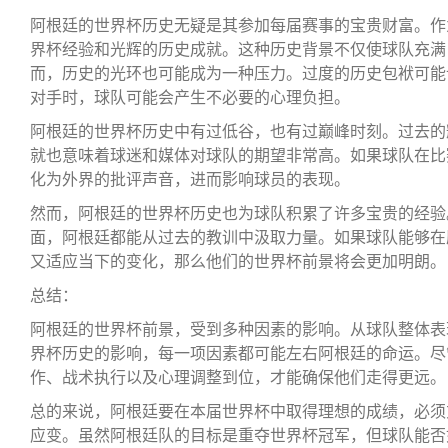
阿根廷的世界杯历史无疑是其参加每届赛事的宝贵财富。作
界杯经验和光辉的历史成就。这种历史背景不仅使球队充满
而，历史的光环也可能成为一种压力。过度的历史包袱可能
对手时，球队可能会产生不必要的心理负担。
阿根廷的世界杯历史中有过低谷，也有过巅峰时刻。过去的
就也意味着球迷和媒体对球队的期望非常高。如果球队在比
化为外界的批评声音，进而影响球员的表现。
然而，阿根廷的世界杯历史也为球队积累了许多宝贵的经验
面，阿根廷都能从过去的教训中汲取力量。如果球队能够在
又适应当下的变化，那么他们的世界杯前景将会更加明朗。
总结：
阿根廷的世界杯前景，受到多种因素的影响。从球队整体表
界杯历史的影响，每一项因素都可能左右阿根廷的命运。尽
作、战术执行以及心理调整到位，才能确保他们走得更远。
总的来说，阿根廷要在本届世界杯中取得理想的成绩，必须
应变。虽然阿根廷队的目标是重夺世界杯冠军，但球队能否