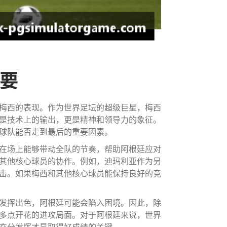
重要
梅西的表现。作为世界足坛的超级巨星，梅西
是技术上的输出，更是精神和领导力的象征。
球队能否走到最后的重要因素。
在场上能够带动全队的节奏，帮助阿根廷应对
其他核心球员的协作。例如，迪玛利亚作为另
击。如果梅西和其他核心球员能保持良好的竞
发挥出色，阿根廷可能会陷入困境。因此，除
多点开花的进攻局面。对于阿根廷来说，世界
充分发挥才是取得好成绩的关键。