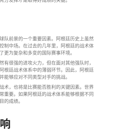
球队前景的一个重要因素。阿根廷历史上虽然
控制中场。在过去的几年里，阿根廷的战术体
了更为复杂和多变的国际赛事环境。
然有很强的进攻火力，但在面对其他强队时，
阿根廷战术体系中的薄弱环节。因此，阿根廷
并能够应对不同类型对手的挑战。
战术，也将是比赛能否胜利的关键因素。世界
常重要。如果阿根廷的战术体系能够根据不同
目的成绩。
影响