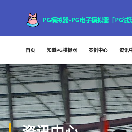
首页
知道PG模拟器
案例中心
资讯
资讯中心