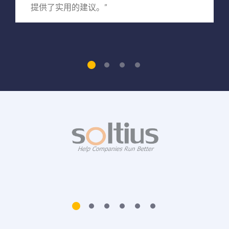
提供了实用的建议。”