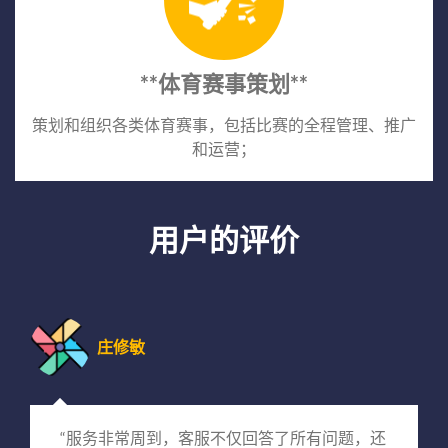
**体育赛事策划**
策划和组织各类体育赛事，包括比赛的全程管理、推广
和运营；
用户的评价
庄修敏
“服务非常周到，客服不仅回答了所有问题，还