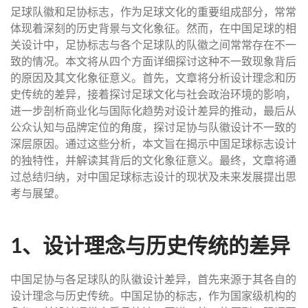
足球队徽和足协标志，作为足球文化的重要组成部分，常常
体现着深刻的历史背景与文化象征。然而，在中国足球的相
关设计中，足协标志与各个足球队的队徽之间常常存在不一
致的情况。本文将从四个方面详细探讨这种不一致现象背后
的原因及其文化象征意义。首先，文章将分析设计理念和历
史传统的差异，接着探讨足球文化与社会政治环境的影响，
进一步剖析商业化与国际化趋势对设计差异的推动，最后从
公众认知与品牌定位的角度，探讨足协与队徽设计不一致的
深层原因。通过这些分析，本文旨在揭示中国足球标志设计
的独特性，并解读其背后的文化象征意义。最终，文章将通
过总结归纳，对中国足球标志设计的现状及未来发展提出思
考与展望。
1、设计理念与历史传统的差异
中国足协与各足球队的队徽设计差异，首先来源于其各自的
设计理念与历史传统。中国足协的标志，作为国家级机构的