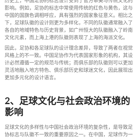
历史上，中国足协的标志设计受到了官方审美与传统文化的
影响。例如，足协的标志中常使用传统的红色与黄色，这与
中国的国旗色调相呼应，具有强烈的国家象征意义。相比之
下，足球队徽的设计则更为多样化，不同的队徽通常融入了
各自的地域特色与历史背景，如广州恒大的队徽融入了岭南
文化元素，而上海上港的队徽则表现了上海的海派文化。
因此，足协和各足球队的设计理念差异，导致了两者在视觉
风格上的不一致。中国足协作为代表国家形象的机构，其设
计必然遵循一定的规范与传统；而俱乐部的队徽则可以更加
灵活地融入地方特色、俱乐部历史和球迷文化，因此展现出
更加多元化的设计语言。
2、足球文化与社会政治环境的
影响
足球文化的多样性与中国社会政治环境的复杂性，是导致足
协标志与队徽不一致的重要原因之一。在中国，足球作为一