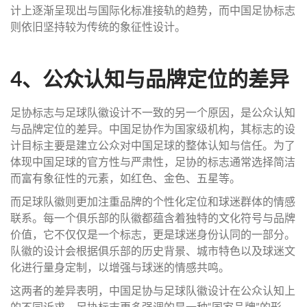
计上逐渐呈现出与国际化标准接轨的趋势，而中国足协标志
则依旧坚持较为传统的象征性设计。
4、公众认知与品牌定位的差异
足协标志与足球队徽设计不一致的另一个原因，是公众认知
与品牌定位的差异。中国足协作为国家级机构，其标志的设
计目标主要是建立公众对中国足球的整体认知与信任。为了
体现中国足球的官方性与严肃性，足协的标志通常选择简洁
而富有象征性的元素，如红色、金色、五星等。
而足球队徽则更加注重品牌的个性化定位和球迷群体的情感
联系。每一个俱乐部的队徽都蕴含着独特的文化符号与品牌
价值，它不仅仅是一个标志，更是球迷身份认同的一部分。
队徽的设计会根据俱乐部的历史背景、城市特色以及球迷文
化进行量身定制，以增强与球迷的情感共鸣。
这两者的差异表明，中国足协与足球队徽设计在公众认知上
的不同诉求。足协标志更多强调的是一种“国家品牌”的形