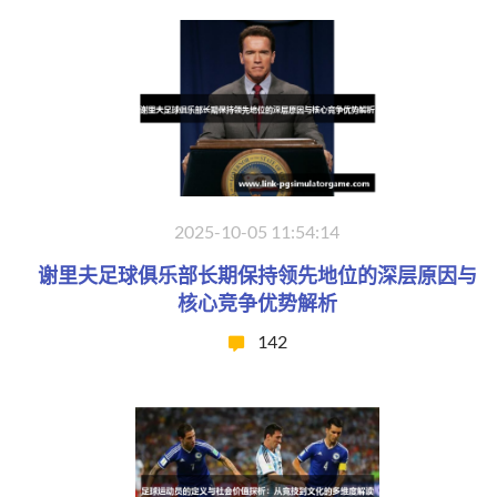
2025-10-05 11:54:14
谢里夫足球俱乐部长期保持领先地位的深层原因与
核心竞争优势解析
142