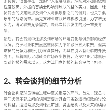
多优势，但也存在一定的个人发展瓶颈。球队对外援的依赖
程度较高，外援的替换会影响到球队的整体实力，因此，球
员转会的决定既涉及到个人与俱乐部之间的谈判，也关乎俱
乐部的战略调整。而克罗地亚球队通过积极引援，力求增强
实力，满足联赛竞争需求，是此次转会发生的另一重要背
景。
最后，转会背景中还涉及到市场的环境变化与俱乐部的经济
状况。克罗地亚联赛虽然整体实力不如欧洲五大联赛，但其
球员的竞争力和吸引力逐渐提升，尤其在引入有经验的外援
方面。随着国际足球转会市场逐步恢复，克罗地亚足球俱乐
部对外援的需求增大，这为津门虎外援的转会提供了机会。
2、转会谈判的细节分析
转会谈判是球员转会过程中至关重要的环节。首先，球员与
津门虎俱乐部之间的谈判需要对其合同条款进行细致的讨论
与调整。这通常涉及到球员薪酬、奖金结构以及未来的续约