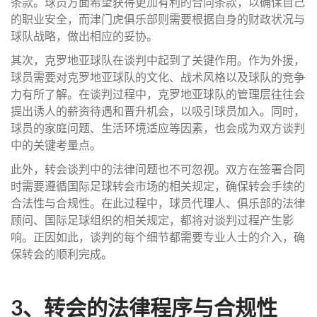
条款。球员方面希望获得更加有利的合同条款，以确保自己
的职业安全，而津门虎俱乐部则需要根据自身的财政状况与
球队战略，做出相应的妥协。
其次，克罗地亚球队在谈判中起到了关键作用。作为外援，
球员需要对克罗地亚球队的文化、战术风格以及球队的竞争
力有所了解。在谈判过程中，克罗地亚球队的管理层往往会
提出诱人的薪资待遇和晋升机会，以吸引球员加入。同时，
球员的家庭问题、生活环境适应等因素，也会成为双方谈判
中的关键考量点。
此外，转会谈判中的法律问题也不可忽视。双方在签署合同
时需要遵循国际足球转会市场的相关规定，确保转会手续的
合法性与合规性。在此过程中，球员代理人、俱乐部的法律
顾问、国际足球组织的相关规定，都将对谈判过程产生影
响。正因如此，谈判的每个细节都需要专业人士的介入，确
保转会的顺利完成。
3、转会的法律程序与合规性