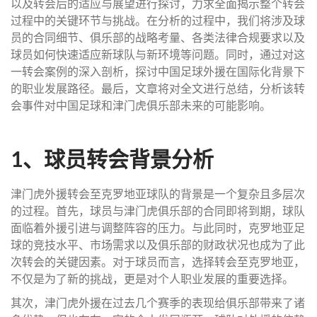
以及转会后的适应与展望进行探讨，力求全面揭示整个转会
过程中的关键环节与挑战。在分析的过程中，我们将涉及球
员的合同细节、俱乐部的战略考量、各类法律合规要求以及
球员如何快速适应新球队与新环境等问题。同时，通过对这
一转会案例的深入剖析，探讨中国足球外援在国际化背景下
的职业发展路径。最后，文章将对全文进行总结，分析该转
会事件对中国足球和津门虎俱乐部未来的可能影响。
1、球员转会背景分析
津门虎外援转会至克罗地亚球队的背景是一个复杂且多层次
的过程。首先，球员与津门虎俱乐部的合同即将到期，球队
面临着外援引进与调整阵容的压力。与此同时，克罗地亚足
球的竞技水平、市场需求以及俱乐部的财政状况也成为了此
次转会的关键因素。对于球员而言，选择转会至克罗地亚，
不仅是为了新的挑战，更是对个人职业发展的重要选择。
其次，津门虎外援在过去几个赛季的表现给俱乐部带来了诸