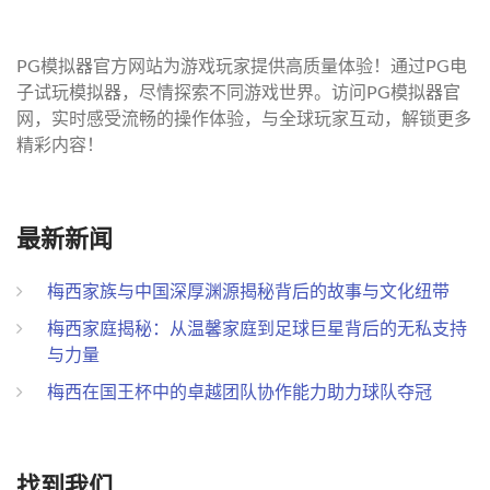
知道pg模拟器
案例中心
资讯中心
公司服务
联系pg电子模拟器
PG模拟器官方网站为游戏玩家提供高质量体验！通过PG电
子试玩模拟器，尽情探索不同游戏世界。访问PG模拟器官
网，实时感受流畅的操作体验，与全球玩家互动，解锁更多
精彩内容！