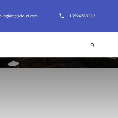
ollegiate@icloud.com
13594780312