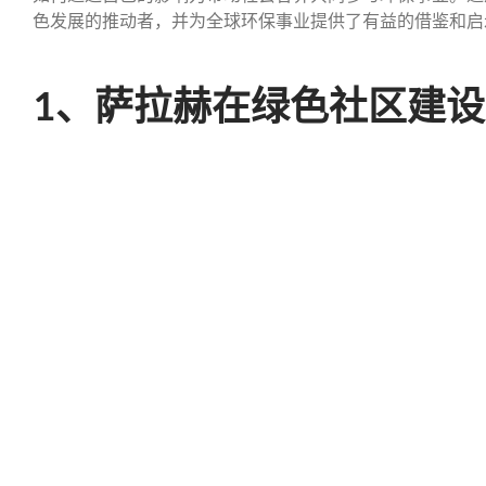
色发展的推动者，并为全球环保事业提供了有益的借鉴和启
1、萨拉赫在绿色社区建
作为埃及的足球明星，萨拉赫不仅仅是在体育领域有所建树
推动绿色社区的建设。他与多个环保组织合作，倡导绿色能
及的未来创造更可持续的生活环境。在开罗和其他主要城市
态保护，从社区层面推动绿色发展理念。
此外，萨拉赫特别关注贫困地区的绿色建设问题。许多埃及
拉赫通过他的慈善基金会向这些地区提供资金支持，用于改
发展项目。他希望通过这样的努力，使这些地区能够享有更
pg模拟器
在推动绿色社区建设的过程中，萨拉赫还通过媒体和社交平
会各界加强环保意识。他的倡议得到众多企业和政府的支持
社会环境改善的积极推动者。