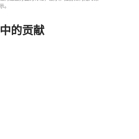
示。
设中的贡献
，他还充分利用自己在国内外的知名度，积极
源的使用，并支持城市绿化项目，致力于为埃
，萨拉赫通过公益项目引导人们关注环保与生
贫困地区的基础设施薄弱，环境问题严重。萨
善水源、推广垃圾分类、倡导节能建筑等绿色
好的生态环境，改善当地居民的生活质量。
台，宣传绿色建筑和绿色城市的概念，号召社
，这使得萨拉赫不仅仅是一个体育明星，更是